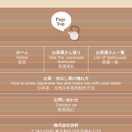
Page
Top
ホーム
お茶屋さん巡り
お茶屋さん一覧
Home
Visit the Japanese
List of teahouses
teahouse
首页
茶屋一覧
茶屋巡礼
お茶・水出し茶の淹れ方
How to brew Japanese tea and
make tea with cold water
日本茶・冷泡日本茶的制作方法
日本語
English
お問い合わせ
Contact us
联系我们
한국어
简体中文
繁體中文
ไทย
株式会社吉村
〒142-0041 東京都品川区戸越4-7-15
Français
Deutsch