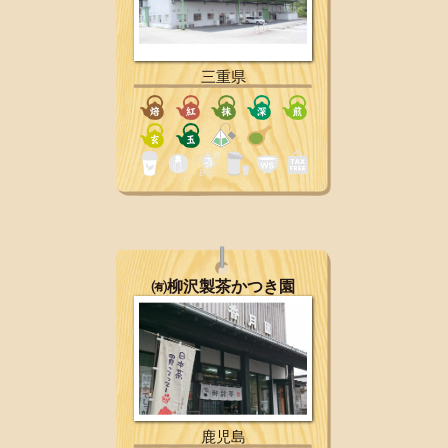
三重県
㈲柳沢製茶かつき園
鹿児島