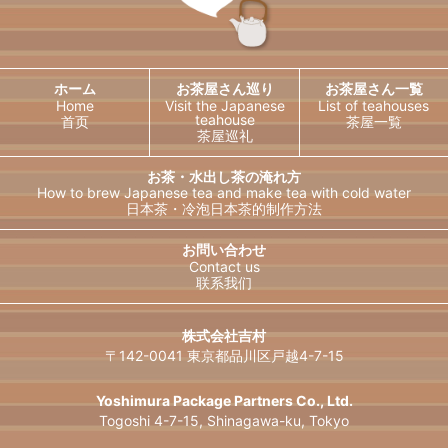
ホーム
お茶屋さん巡り
お茶屋さん一覧
Home
Visit the Japanese
List of teahouses
teahouse
首页
茶屋一覧
茶屋巡礼
お茶・水出し茶の淹れ方
How to brew Japanese tea and
make tea with cold water
日本茶・冷泡日本茶的制作方法
日本語
English
お問い合わせ
Contact us
联系我们
한국어
简体中文
繁體中文
ไทย
株式会社吉村
〒142-0041 東京都品川区戸越4-7-15
Français
Deutsch
Español
Русский
Yoshimura Package Partners Co., Ltd.
Togoshi 4-7-15, Shinagawa-ku, Tokyo
Italiano