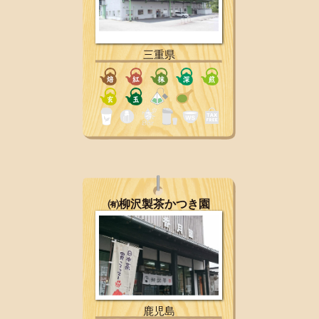
三重県
㈲柳沢製茶かつき園
鹿児島