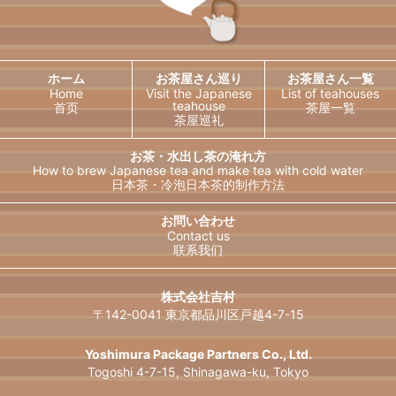
ホーム
お茶屋さん巡り
お茶屋さん一覧
Home
Visit the Japanese
List of teahouses
teahouse
首页
茶屋一覧
茶屋巡礼
お茶・水出し茶の淹れ方
How to brew Japanese tea and
make tea with cold water
日本茶・冷泡日本茶的制作方法
日本語
English
お問い合わせ
Contact us
联系我们
한국어
简体中文
繁體中文
ไทย
株式会社吉村
〒142-0041 東京都品川区戸越4-7-15
Français
Deutsch
Español
Русский
Yoshimura Package Partners Co., Ltd.
Togoshi 4-7-15, Shinagawa-ku, Tokyo
Italiano