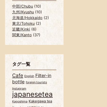
中部/Chubu
(10)
九州/Kyushu
(10)
北海道/Hokkaido
(2)
東北/Tohoku
(2)
近畿/Kinki
(6)
関東/Kanto
(37)
タグ一覧
Cafe
Filter-in
English
bottle
foreign tourists
Instagram
japanesetea
Kakegawa tea
Kagoshima