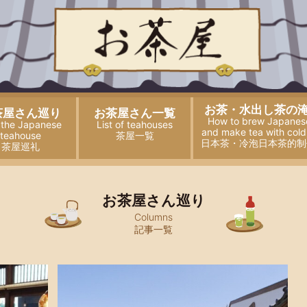
お茶・水出し茶の
茶屋さん巡り
お茶屋さん一覧
How to brew Japanes
t the Japanese
List of teahouses
and
make tea with cold
teahouse
茶屋一覧
日本茶・冷泡日本茶的制
茶屋巡礼
お茶屋さん巡り
Columns
記事一覧