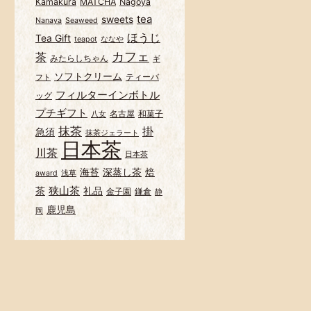
Kamakura
MATCHA
Nagoya
tea
sweets
Nanaya
Seaweed
ほうじ
Tea Gift
teapot
ななや
カフェ
茶
みたらしちゃん
ギ
ソフトクリーム
ティーバ
フト
フィルターインボトル
ッグ
プチギフト
名古屋
和菓子
八女
抹茶
掛
急須
抹茶ジェラート
日本茶
川茶
日本茶
海苔
深蒸し茶
焙
award
浅草
狭山茶
茶
礼品
金子園
鎌倉
静
鹿児島
岡