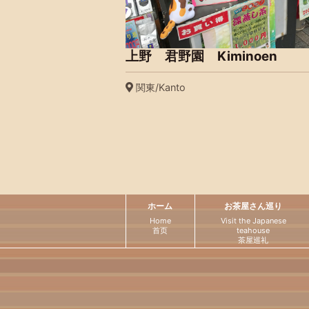
上野 君野園 Kiminoen
関東/Kanto
ホーム
お茶屋さん巡り
Home
Visit the Japanese
首页
teahouse
茶屋巡礼
日本語
English
한국어