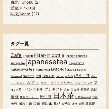
東北/Tohoku
(2)
近畿/Kinki
(6)
関東/Kanto
(37)
タグ一覧
Cafe
Filter-in bottle
English
foreign tourists
japanesetea
Instagram
Kagoshima
Kakegawa tea
Kamakura
MATCHA
Nagoya
Nanaya
ほうじ茶
tea
sweets
Tea Gift
みた
Seaweed
teapot
ななや
カフェ
フ
ソフトクリーム
らしちゃん
ティーバッグ
ギフト
ィルターインボトル
プチギフト
急須
名古屋
和菓子
八女
日本茶
抹茶
掛川茶
抹茶ジェラート
日本茶award
浅草
狭山茶
海苔
深蒸し茶
焙茶
礼品
鹿児島
金子園
鎌倉
静岡