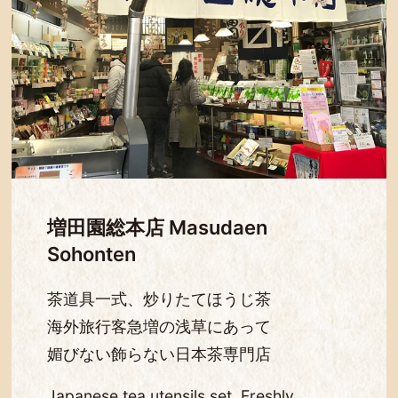
増田園総本店 Masudaen
Sohonten
茶道具一式、炒りたてほうじ茶
海外旅行客急増の浅草にあって
媚びない飾らない日本茶専門店
Japanese tea utensils set, Freshly