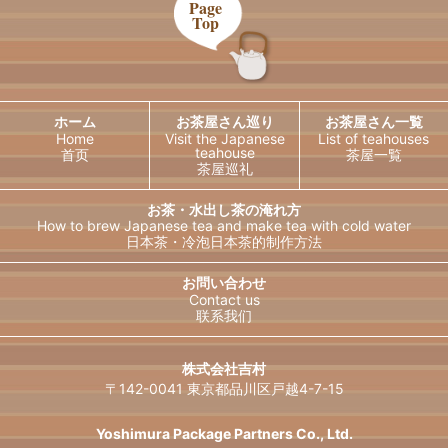
Page
Top
ホーム
お茶屋さん巡り
お茶屋さん一覧
Home
Visit the Japanese
List of teahouses
teahouse
首页
茶屋一覧
茶屋巡礼
お茶・水出し茶の淹れ方
How to brew Japanese tea and
make tea with cold water
日本茶・冷泡日本茶的制作方法
日本語
English
お問い合わせ
Contact us
联系我们
한국어
简体中文
繁體中文
ไทย
株式会社吉村
〒142-0041 東京都品川区戸越4-7-15
Français
Deutsch
Español
Русский
Yoshimura Package Partners Co., Ltd.