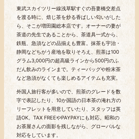
東武スカイツリー線浅草駅すぐの吾妻橋交差点
を渡る時に、焙じ茶を炒る香ばしい匂いがした
ら、そこが増田園総本店です。オーナーの妻が
茶道の先生であることから、茶道具一式から、
鉄瓶、急須などの品揃えも豊富。抹茶も宇治・
静岡などちがう産地を取りそろえ、煎茶は100
グラム3,000円の超高級ラインから500円のふ
だん飲みのラインまで。ティーバッグや粉末茶
など急須がなくても楽しめるアイテムも充実。
外国人旅行客が多いので、煎茶のグレードを数
字で表記したり、10か国語の日本茶の淹れ方の
リーフレットを用意していたり、スタッフは英
語OK。TAX FREEやPAYPAYにも対応。昭和の
お茶屋さんの面影を残しながら、グローバルな
対応をしています。