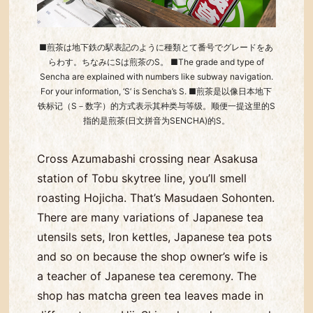
■煎茶は地下鉄の駅表記のように種類とて番号でグレードをあ
らわす。ちなみにSは煎茶のS。 ■The grade and type of
Sencha are explained with numbers like subway navigation.
For your information, ‘S’ is Sencha’s S. ■煎茶是以像日本地下
铁标记（S－数字）的方式表示其种类与等级。顺便一提这里的S
指的是煎茶(日文拼音为SENCHA)的S。
Cross Azumabashi crossing near Asakusa
station of Tobu skytree line, you’ll smell
roasting Hojicha. That’s Masudaen Sohonten.
There are many variations of Japanese tea
utensils sets, Iron kettles, Japanese tea pots
and so on because the shop owner’s wife is
a teacher of Japanese tea ceremony. The
shop has matcha green tea leaves made in