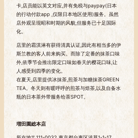
卡,店员能以英文对应,并有免税与paypay(日本
的行动付款app ,仅限日本地区使用)服务。虽然
店外观呈现昭和时期的风貌,但服务已十足国际
化。
店里的霜淇淋有获得清真认证,因此有相当多的伊
斯兰教的客人前来购买。而除了定番的抹茶口味
外,依季节会推出限定口味如春天的樱花口味,让
人感受到四季的变化。
在夏天,店里提供冰抹茶,煎茶与加糖抹茶GREEN
TEA。冬天则有暖呼呼的煎茶与焙茶,以及自备水
瓶的日本茶外带服务给茶SPOT。
増田園総本店
所在地〒111-0032 東京都台東区浅草1-1-17