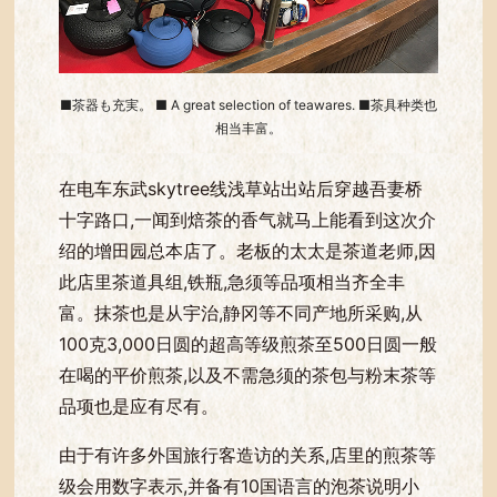
■茶器も充実。 ■ A great selection of teawares. ■茶具种类也
相当丰富。
在电车东武skytree线浅草站出站后穿越吾妻桥
十字路口,一闻到焙茶的香气就马上能看到这次介
绍的增田园总本店了。老板的太太是茶道老师,因
此店里茶道具组,铁瓶,急须等品项相当齐全丰
富。抹茶也是从宇治,静冈等不同产地所采购,从
100克3,000日圆的超高等级煎茶至500日圆一般
在喝的平价煎茶,以及不需急须的茶包与粉末茶等
品项也是应有尽有。
由于有许多外国旅行客造访的关系,店里的煎茶等
级会用数字表示,并备有10国语言的泡茶说明小