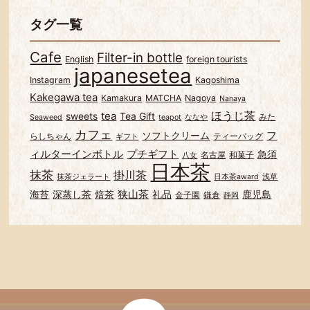
タグ一覧
Cafe
Filter-in bottle
English
foreign tourists
japanesetea
Instagram
Kagoshima
Kakegawa tea
Kamakura
MATCHA
Nagoya
Nanaya
ほうじ茶
tea
sweets
Tea Gift
みた
Seaweed
teapot
ななや
カフェ
フ
ソフトクリーム
らしちゃん
ティーバッグ
ギフト
ィルターインボトル
プチギフト
急須
名古屋
和菓子
八女
日本茶
抹茶
掛川茶
抹茶ジェラート
日本茶award
浅草
狭山茶
海苔
深蒸し茶
焙茶
礼品
鹿児島
金子園
鎌倉
静岡