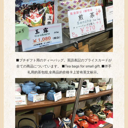
■プチギフト用のティーバッグ。英語表記のプライスカードが
全ての商品についています。 ■Tea bags for small gift. ■伴手
礼用的茶包组,全商品的价格卡上皆有英文标示。