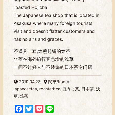
roasted Hojicha
The Japanese tea shop that is located in
Asakusa where many foreign tourists
visit and doesn’t flatter customers and
has no airs and graces.
茶道具一套,焙煎起锅的焙茶
坐落在海外旅行客急增的浅草
一间不讨好人与不装饰的日本茶专门店
2019.04.23
関東/Kanto
japanesetea, roastedtea, ほうじ茶, 日本茶, 浅
草, 焙茶
Facebook
Twitter
Pocket
Line