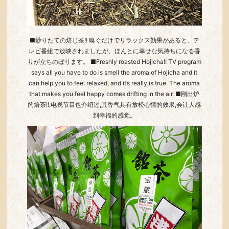
■炒りたての焙じ茶!! 嗅ぐだけでリラックス効果があると、テ
レビ番組で放映されましたが、ほんとに幸せな気持ちになる香
りが立ちのぼります。 ■Freshly roasted Hojicha!! TV program
says all you have to do is smell the aroma of Hojicha and it
can help you to feel relaxed, and it’s really is true. The aroma
that makes you feel happy comes drifting in the air. ■刚出炉
的焙茶!!,电视节目也介绍过,其香气具有放松心情的效果,会让人感
到幸福的感觉。