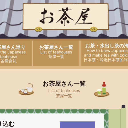
お茶・水出し茶の
茶屋さん巡り
お茶屋さん一覧
How to brew Japanes
t the Japanese
List of teahouses
and
make tea with cold
teahouse
茶屋一覧
日本茶・冷泡日本茶的制
茶屋巡礼
お茶屋さん一覧
List of teahouses
茶屋一覧
り込む