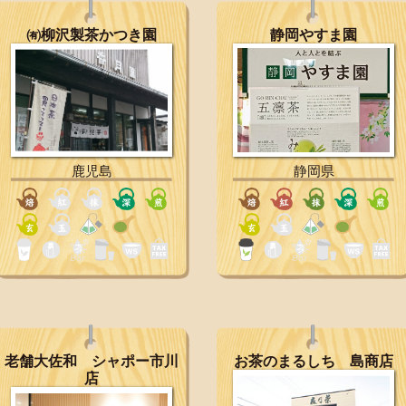
㈲柳沢製茶かつき園
静岡やすま園
鹿児島
静岡県
老舗大佐和 シャポー市川
お茶のまるしち 島商店
店