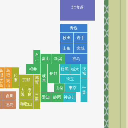
北海道
青森
秋田
岩手
山形
宮城
石
富山
新潟
福島
川
茨
群馬
栃木
福井
島
鳥
城
長野
根
取
兵
岐
滋
埼玉
京都
庫
阜
広
岡
賀
島
山
山梨
東京
千
大
奈
葉
阪
良
三
知
香川
愛知
静岡
神奈川
重
和歌山
知
徳島