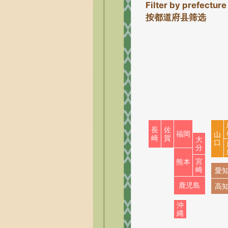
Filter by prefecture
按都道府县筛选
長
佐
福岡
山
崎
賀
大
口
分
宮
熊本
崎
愛
鹿児島
高
沖
縄