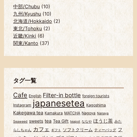
中部/Chubu
(10)
九州/Kyushu
(10)
北海道/Hokkaido
(2)
東北/Tohoku
(2)
近畿/Kinki
(6)
関東/Kanto
(37)
タグ一覧
Cafe
Filter-in bottle
English
foreign tourists
japanesetea
Instagram
Kagoshima
Kakegawa tea
Kamakura
MATCHA
Nagoya
Nanaya
ほうじ茶
tea
sweets
Tea Gift
みた
Seaweed
teapot
ななや
カフェ
フ
ソフトクリーム
らしちゃん
ティーバッグ
ギフト