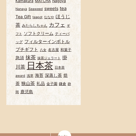
Kamakura
MATCHA
Nagoya
tea
sweets
Nanaya
Seaweed
ほうじ
Tea Gift
teapot
ななや
カフェ
茶
みたらしちゃん
ギ
ソフトクリーム
ティーバ
フト
フィルターインボトル
ッグ
プチギフト
名古屋
和菓子
八女
抹茶
掛
急須
抹茶ジェラート
日本茶
川茶
日本茶
海苔
深蒸し茶
焙
award
浅草
狭山茶
茶
礼品
金子園
鎌倉
静
鹿児島
岡