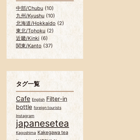
中部/Chubu
(10)
九州/Kyushu
(10)
北海道/Hokkaido
(2)
東北/Tohoku
(2)
近畿/Kinki
(6)
関東/Kanto
(37)
タグ一覧
Cafe
Filter-in
English
bottle
foreign tourists
Instagram
japanesetea
Kakegawa tea
Kagoshima