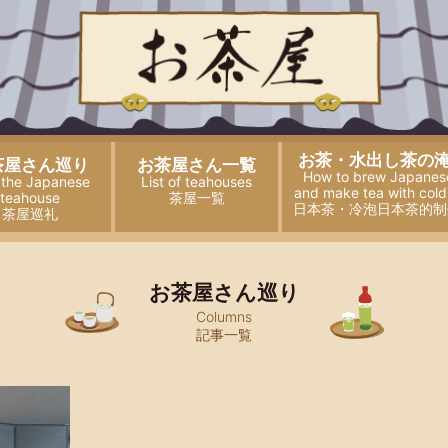
お茶・水出し茶の
茶屋さん巡り
お茶屋さん一覧
How to brew Japanes
t the Japanese
List of teahouses
and
make tea with cold
teahouse
茶屋一覧
日本茶・冷泡日本茶的制
茶屋巡礼
お茶屋さん巡り
Columns
記事一覧