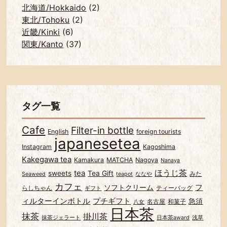
北海道/Hokkaido
(2)
東北/Tohoku
(2)
近畿/Kinki
(6)
関東/Kanto
(37)
タグ一覧
Cafe
Filter-in bottle
English
foreign tourists
japanesetea
Instagram
Kagoshima
Kakegawa tea
Kamakura
MATCHA
Nagoya
Nanaya
ほうじ茶
tea
sweets
Tea Gift
みた
Seaweed
teapot
ななや
カフェ
フ
ソフトクリーム
らしちゃん
ティーバッグ
ギフト
ィルターインボトル
プチギフト
急須
名古屋
和菓子
八女
日本茶
抹茶
掛川茶
抹茶ジェラート
日本茶award
浅草