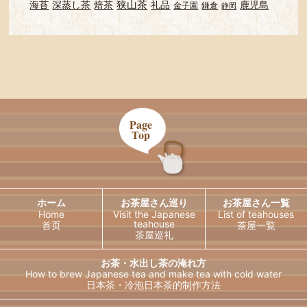
狭山茶
海苔
深蒸し茶
焙茶
礼品
鹿児島
金子園
鎌倉
静岡
Page
Top
ホーム
お茶屋さん巡り
お茶屋さん一覧
Home
Visit the Japanese
List of teahouses
teahouse
首页
茶屋一覧
茶屋巡礼
お茶・水出し茶の淹れ方
How to brew Japanese tea and
make tea with cold water
日本茶・冷泡日本茶的制作方法