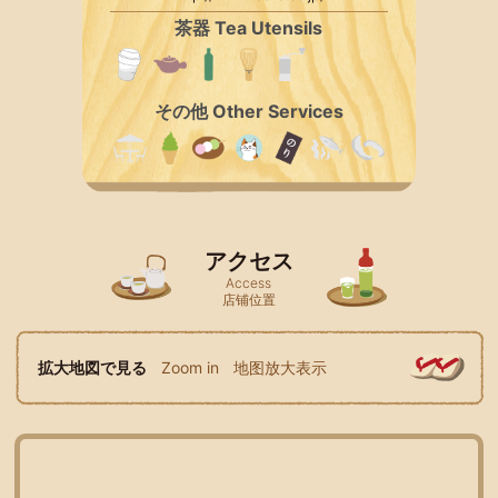
茶器 Tea Utensils
その他 Other Services
アクセス
Access
店铺位置
拡大地図で見る
Zoom in
地图放大表示