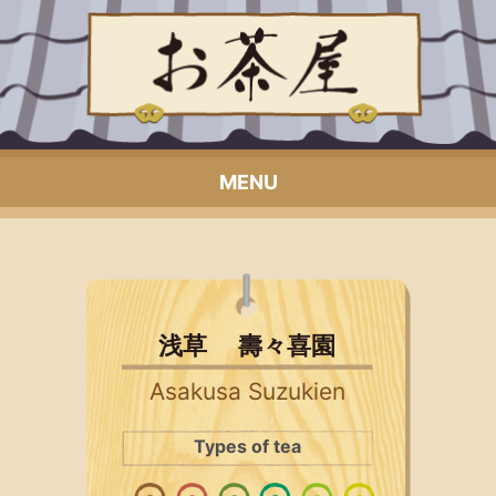
MENU
浅草 壽々喜園
Asakusa Suzukien
Types of tea