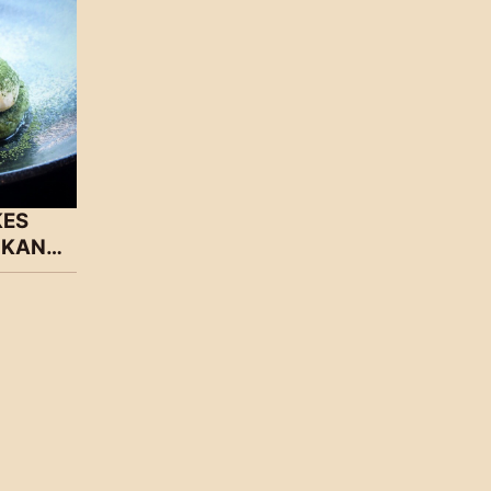
AKES
 KAN…