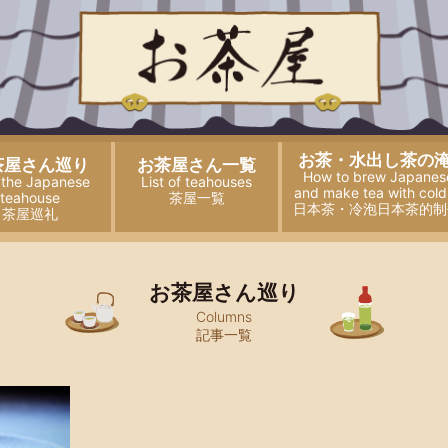
お茶・水出し茶の
茶屋さん巡り
お茶屋さん一覧
How to brew Japanes
t the Japanese
List of teahouses
and
make tea with cold
teahouse
茶屋一覧
日本茶・冷泡日本茶的制
茶屋巡礼
お茶屋さん巡り
Columns
記事一覧