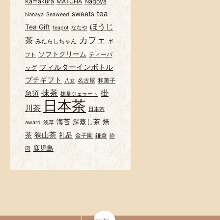
Kamakura
MATCHA
Nagoya
tea
sweets
Nanaya
Seaweed
ほうじ
Tea Gift
teapot
ななや
カフェ
茶
みたらしちゃん
ギ
ソフトクリーム
ティーバ
フト
フィルターインボトル
ッグ
プチギフト
名古屋
和菓子
八女
抹茶
掛
急須
抹茶ジェラート
日本茶
川茶
日本茶
海苔
深蒸し茶
焙
award
浅草
狭山茶
茶
礼品
金子園
鎌倉
静
鹿児島
岡