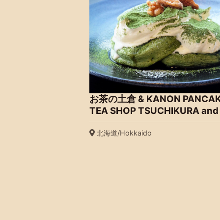
お茶の土倉 & KANON PANC
TEA SHOP TSUCHIKURA and
北海道/Hokkaido