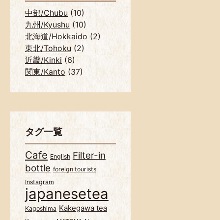
中部/Chubu
(10)
九州/Kyushu
(10)
北海道/Hokkaido
(2)
東北/Tohoku
(2)
近畿/Kinki
(6)
関東/Kanto
(37)
タグ一覧
Cafe
Filter-in
English
bottle
foreign tourists
Instagram
japanesetea
Kakegawa tea
Kagoshima