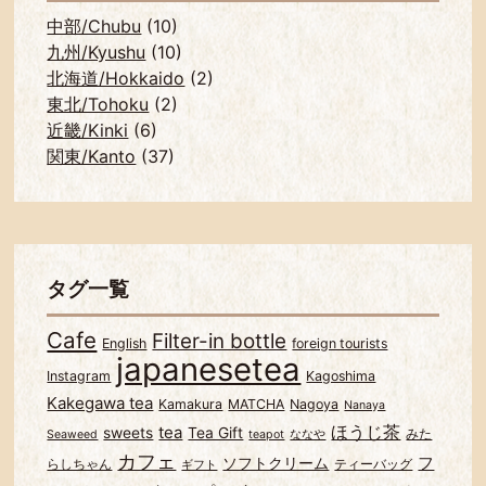
中部/Chubu
(10)
九州/Kyushu
(10)
北海道/Hokkaido
(2)
東北/Tohoku
(2)
近畿/Kinki
(6)
関東/Kanto
(37)
タグ一覧
Cafe
Filter-in bottle
English
foreign tourists
japanesetea
Instagram
Kagoshima
Kakegawa tea
Kamakura
MATCHA
Nagoya
Nanaya
ほうじ茶
tea
sweets
Tea Gift
みた
Seaweed
teapot
ななや
カフェ
フ
ソフトクリーム
らしちゃん
ティーバッグ
ギフト