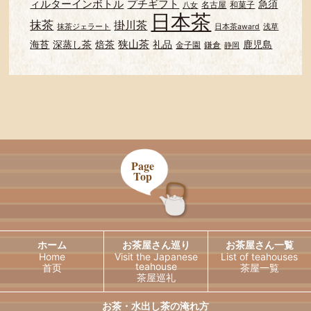
ィルターインボトル
プチギフト
急須
名古屋
和菓子
八女
日本茶
抹茶
掛川茶
抹茶ジェラート
日本茶award
浅草
狭山茶
海苔
深蒸し茶
焙茶
礼品
鹿児島
金子園
鎌倉
静岡
Page
Top
ホーム
お茶屋さん巡り
お茶屋さん一覧
Home
Visit the Japanese
List of teahouses
teahouse
首页
茶屋一覧
茶屋巡礼
お茶・水出し茶の淹れ方