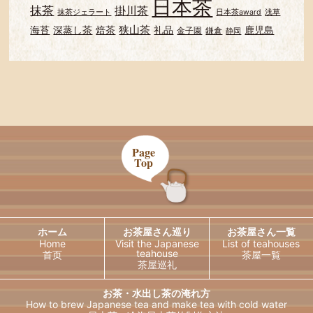
日本茶
抹茶
掛川茶
抹茶ジェラート
日本茶award
浅草
狭山茶
海苔
深蒸し茶
焙茶
礼品
鹿児島
金子園
鎌倉
静岡
Page
Top
ホーム
お茶屋さん巡り
お茶屋さん一覧
Home
Visit the Japanese
List of teahouses
teahouse
首页
茶屋一覧
茶屋巡礼
お茶・水出し茶の淹れ方
How to brew Japanese tea and
make tea with cold water