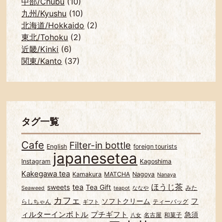
中部/Chubu
(10)
九州/Kyushu
(10)
北海道/Hokkaido
(2)
東北/Tohoku
(2)
近畿/Kinki
(6)
関東/Kanto
(37)
タグ一覧
Cafe
Filter-in bottle
English
foreign tourists
japanesetea
Instagram
Kagoshima
Kakegawa tea
Kamakura
MATCHA
Nagoya
Nanaya
ほうじ茶
tea
sweets
Tea Gift
みた
Seaweed
teapot
ななや
カフェ
フ
ソフトクリーム
らしちゃん
ティーバッグ
ギフト
ィルターインボトル
プチギフト
急須
名古屋
和菓子
八女