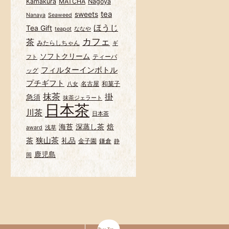
Kamakura
MATCHA
Nagoya
tea
sweets
Nanaya
Seaweed
ほうじ
Tea Gift
teapot
ななや
カフェ
茶
みたらしちゃん
ギ
ソフトクリーム
ティーバ
フト
フィルターインボトル
ッグ
プチギフト
名古屋
和菓子
八女
抹茶
掛
急須
抹茶ジェラート
日本茶
川茶
日本茶
海苔
深蒸し茶
焙
award
浅草
狭山茶
茶
礼品
金子園
鎌倉
静
鹿児島
岡