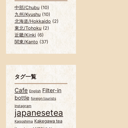
中部/Chubu
(10)
九州/Kyushu
(10)
北海道/Hokkaido
(2)
東北/Tohoku
(2)
近畿/Kinki
(6)
関東/Kanto
(37)
タグ一覧
Cafe
Filter-in
English
bottle
foreign tourists
Instagram
japanesetea
Kakegawa tea
Kagoshima