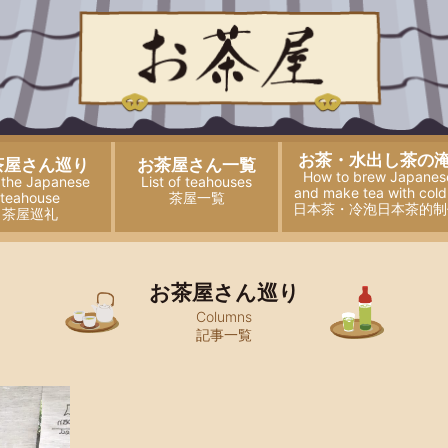
お茶・水出し茶の
茶屋さん巡り
お茶屋さん一覧
How to brew Japanes
t the Japanese
List of teahouses
and
make tea with cold
teahouse
茶屋一覧
日本茶・冷泡日本茶的制
茶屋巡礼
お茶屋さん巡り
Columns
記事一覧