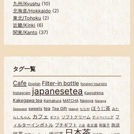
九州/Kyushu
(10)
北海道/Hokkaido
(2)
東北/Tohoku
(2)
近畿/Kinki
(6)
関東/Kanto
(37)
タグ一覧
Cafe
Filter-in bottle
English
foreign tourists
japanesetea
Instagram
Kagoshima
Kakegawa tea
Kamakura
MATCHA
Nagoya
Nanaya
ほうじ茶
tea
sweets
Tea Gift
みた
Seaweed
teapot
ななや
カフェ
フ
ソフトクリーム
らしちゃん
ティーバッグ
ギフト
ィルターインボトル
プチギフト
急須
名古屋
和菓子
八女
日本茶
抹茶
掛川茶