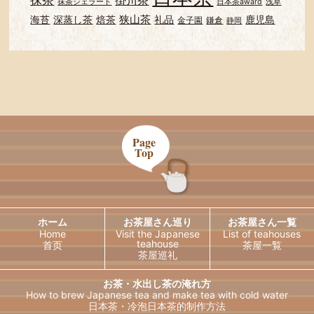
抹茶ジェラート
日本茶award
浅草
狭山茶
海苔
深蒸し茶
焙茶
礼品
鹿児島
金子園
鎌倉
静岡
Page
Top
ホーム
お茶屋さん巡り
お茶屋さん一覧
Home
Visit the Japanese
List of teahouses
teahouse
首页
茶屋一覧
茶屋巡礼
お茶・水出し茶の淹れ方
How to brew Japanese tea and
make tea with cold water
日本茶・冷泡日本茶的制作方法