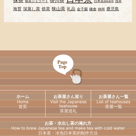
抹茶
掛川茶
抹茶ジェラート
日本茶award
浅草
狭山茶
海苔
深蒸し茶
焙茶
礼品
鹿児島
金子園
鎌倉
静岡
Page
Top
ホーム
お茶屋さん巡り
お茶屋さん一覧
Home
Visit the Japanese
List of teahouses
teahouse
首页
茶屋一覧
茶屋巡礼
お茶・水出し茶の淹れ方
How to brew Japanese tea and
make tea with cold water
日本茶・冷泡日本茶的制作方法