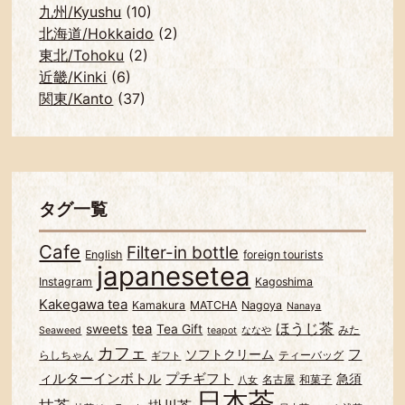
九州/Kyushu
(10)
北海道/Hokkaido
(2)
東北/Tohoku
(2)
近畿/Kinki
(6)
関東/Kanto
(37)
タグ一覧
Cafe
Filter-in bottle
English
foreign tourists
japanesetea
Instagram
Kagoshima
Kakegawa tea
Kamakura
MATCHA
Nagoya
Nanaya
ほうじ茶
tea
sweets
Tea Gift
みた
Seaweed
teapot
ななや
カフェ
フ
ソフトクリーム
らしちゃん
ティーバッグ
ギフト
ィルターインボトル
プチギフト
急須
名古屋
和菓子
八女
日本茶