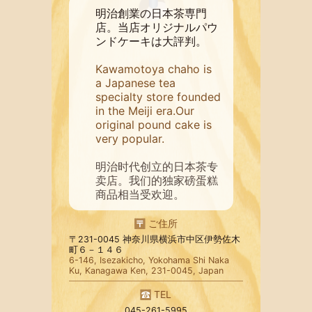
明治創業の日本茶専門
店。当店オリジナルパウ
ンドケーキは大評判。
Kawamotoya chaho is
a Japanese tea
specialty store founded
in the Meiji era.Our
original pound cake is
very popular.
明治时代创立的日本茶专
卖店。我们的独家磅蛋糕
商品相当受欢迎。
ご住所
〒231-0045 神奈川県横浜市中区伊勢佐木
町６－１４６
6-146, Isezakicho, Yokohama Shi Naka
Ku, Kanagawa Ken, 231-0045, Japan
TEL
045-261-5995