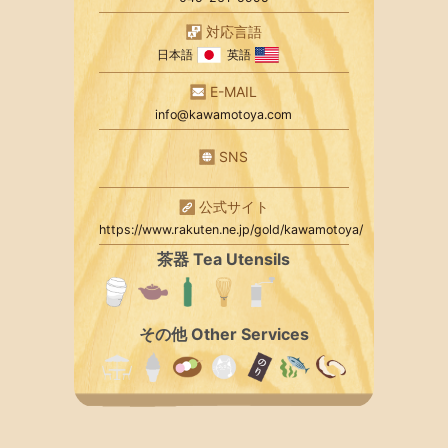
対応言語
日本語
英語
E-MAIL
info@kawamotoya.com
SNS
公式サイト
https://www.rakuten.ne.jp/gold/kawamotoya/
茶器 Tea Utensils
その他 Other Services