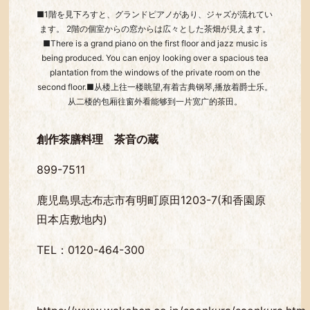
■1階を見下ろすと、グランドピアノがあり、ジャズが流れてい
ます。 2階の個室からの窓からは広々とした茶畑が見えます。
■There is a grand piano on the first floor and jazz music is
being produced. You can enjoy looking over a spacious tea
plantation from the windows of the private room on the
second floor.■从楼上往一楼眺望,有着古典钢琴,播放着爵士乐。
从二楼的包厢往窗外看能够到一片宽广的茶田。
創作茶膳料理 茶音の蔵
899-7511
鹿児島県志布志市有明町原田1203-7(和香園原
田本店敷地内)
TEL：0120-464-300