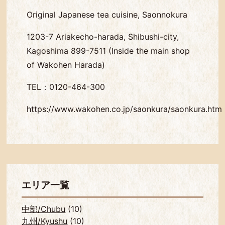
Original Japanese tea cuisine, Saonnokura
1203-7 Ariakecho-harada, Shibushi-city,
Kagoshima 899-7511 (Inside the main shop
of Wakohen Harada)
TEL：0120-464-300
https://www.wakohen.co.jp/saonkura/saonkura.htm
エリア一覧
中部/Chubu
(10)
九州/Kyushu
(10)