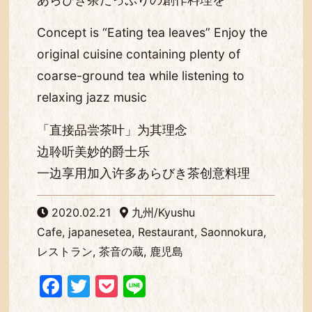
Concept is “Eating tea leaves” Enjoy the
original cuisine containing plenty of
coarse-ground tea while listening to
relaxing jazz music
「直接品尝茶叶」为其理念
边聆听美妙的爵士乐
一边享用加入许多あらびき茶创意料理
2020.02.21
九州/Kyushu
Cafe, japanesetea, Restaurant, Saonnokura,
レストラン, 茶音の蔵, 鹿児島
Facebook
Twitter
Pocket
Line