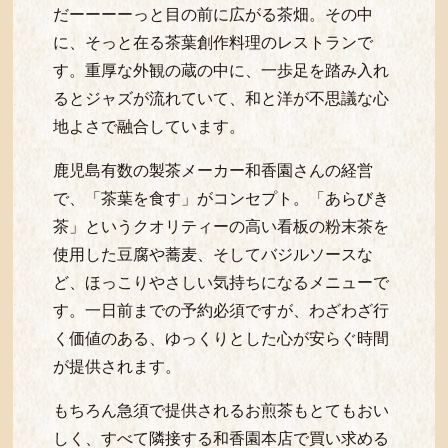
だーーーーっと目の前に広がる茶畑。その中
に、そっと在る茶葉創作料理のレストランで
す。重厚な外観の蔵の中に、一歩足を踏み入れ
るとジャズが流れていて、和と洋が不思議な心
地よさで融合しています。
鹿児島有数の製茶メーカー和香園さんの経営
で、「茶葉を食す」がコンセプト。「あらびき
茶」というクオリティーの高い看板の粉末茶を
使用した豆腐や蕎麦、そしてバジルソースな
ど、ほっこりやさしい気持ちになるメニューで
す。一日前までの予約必須ですが、わざわざ行
く価値のある、ゆっくりとした心が安らぐ時間
が提供されます。
もちろん急須で提供されるお煎茶もとてもおい
しく、すべて隣接する和香園本店で買い求める