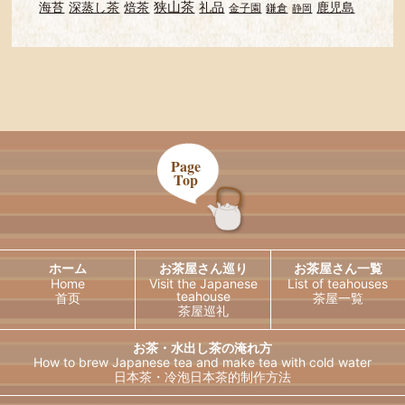
狭山茶
海苔
深蒸し茶
焙茶
礼品
鹿児島
金子園
鎌倉
静岡
Page
Top
ホーム
お茶屋さん巡り
お茶屋さん一覧
Home
Visit the Japanese
List of teahouses
teahouse
首页
茶屋一覧
茶屋巡礼
お茶・水出し茶の淹れ方
How to brew Japanese tea and
make tea with cold water
日本茶・冷泡日本茶的制作方法