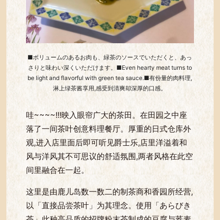
■ボリュームのあるお肉も、緑茶のソースでいただくと、あっ
さりと味わい深くいただけます。■Even hearty meat turns to
be light and flavorful with green tea sauce.■有份量的肉料理,
淋上绿茶酱享用,感受到清爽却深厚的口感。
哇~~~~!!!映入眼帘广大的茶田。在田园之中座
落了一间茶叶创意料理餐厅。厚重的日式仓库外
观,进入店里面后即可听见爵士乐,店里洋溢着和
风与洋风其不可思议的舒适氛围,两者风格在此空
间里融合在一起。
这里是由鹿儿岛数一数二的制茶商和香园所经营,
以「直接品尝茶叶」为其理念。使用「あらびき
茶」此种高品质的招牌粉末茶制成的豆腐与荞麦