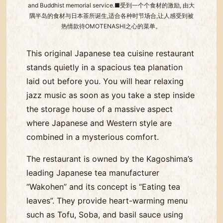
and Buddhist memorial service.■受到一个个食材的激励, 由大
隅半岛的食材与日本茶所诞生,适合各种时节场合,让人感受到被
热情款待OMOTENASHI之心的菜单。
This original Japanese tea cuisine restaurant
stands quietly in a spacious tea planation
laid out before you. You will hear relaxing
jazz music as soon as you take a step inside
the storage house of a massive aspect
where Japanese and Western style are
combined in a mysterious comfort.
The restaurant is owned by the Kagoshima’s
leading Japanese tea manufacturer
“Wakohen” and its concept is “Eating tea
leaves”. They provide heart-warming menu
such as Tofu, Soba, and basil sauce using