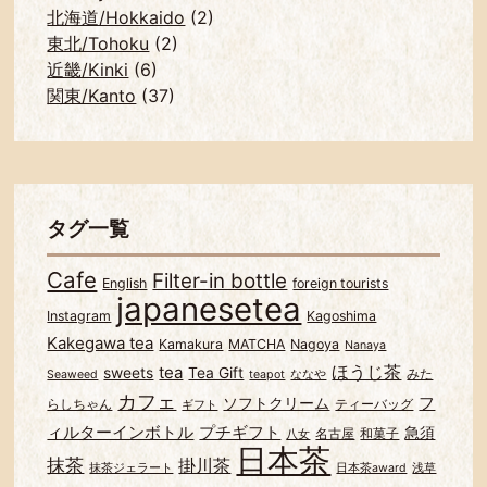
北海道/Hokkaido
(2)
東北/Tohoku
(2)
近畿/Kinki
(6)
関東/Kanto
(37)
タグ一覧
Cafe
Filter-in bottle
English
foreign tourists
japanesetea
Instagram
Kagoshima
Kakegawa tea
Kamakura
MATCHA
Nagoya
Nanaya
ほうじ茶
tea
sweets
Tea Gift
みた
Seaweed
teapot
ななや
カフェ
フ
ソフトクリーム
らしちゃん
ティーバッグ
ギフト
ィルターインボトル
プチギフト
急須
名古屋
和菓子
八女
日本茶
抹茶
掛川茶
抹茶ジェラート
日本茶award
浅草