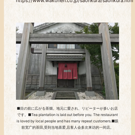
https://www.wakohen.co.jp/saonkura/saonkura.htm
■目の前に広がる茶畑。地元に愛され、リピーターが多いお店
です。■Tea plantation is laid out before you. The restaurant
is loved by local people and has many repeat customers.■眼
前宽广的茶田,受到当地喜爱,且客人会多次来访的一间店。