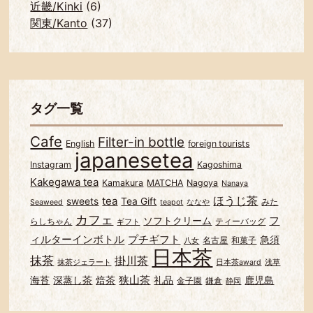
近畿/Kinki
(6)
関東/Kanto
(37)
タグ一覧
Cafe
Filter-in bottle
English
foreign tourists
japanesetea
Instagram
Kagoshima
Kakegawa tea
Kamakura
MATCHA
Nagoya
Nanaya
ほうじ茶
tea
sweets
Tea Gift
みた
Seaweed
teapot
ななや
カフェ
フ
ソフトクリーム
らしちゃん
ティーバッグ
ギフト
ィルターインボトル
プチギフト
急須
名古屋
和菓子
八女
日本茶
抹茶
掛川茶
抹茶ジェラート
日本茶award
浅草
狭山茶
海苔
深蒸し茶
焙茶
礼品
鹿児島
金子園
鎌倉
静岡