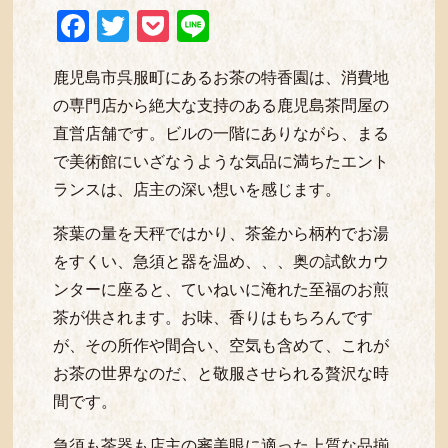
Facebook
Twitter
Pocket
Line
鹿児島市呉服町にあるお茶の特香園は、消費地
の専門店から絶大な支持のある鹿児島茶問屋の
直営店舗です。ビルの一階にありながら、まる
で美術館にいざなうような気品に満ちたエント
ランスは、店主の深い想いを感じます。
茶葉の量を天秤ではかり、茶釜から柄杓でお湯
をすくい、急須と器を温め、、、奥の試飲カウ
ンターに座ると、ていねいに淹れた至福のお煎
茶が供されます。お味、香りはもちろんです
が、その所作や間合い、空気も含めて、これが
お茶の世界なのだ、と敬服させられる贅沢な時
間です。
急須も茶器も店主の審美眼に適った上質な品揃