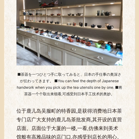
■茶器を一つひとつ手に取ってみると、日本の手仕事の奥深さ
が伝わってきます。 ■You can feel the depth of Japanese
handwork when you pick up the tea utensils one by one. ■将
茶器一个个取出来细看,可感受到日本手工技术的奥妙。
位于鹿儿岛吴服町的特香园,是获得消费地日本茶
专门店广大支持的鹿儿岛茶批发商,其开设的直营
店面。店面位于大厦的一楼,一看,仿佛来到美术
馆般有高雅品味的店门口,亦感受到店长的用心。