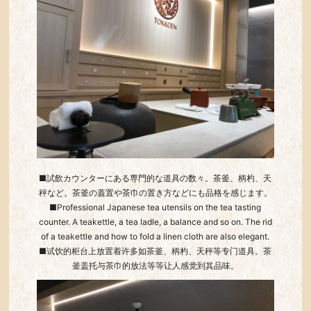
■試飲カウンターにある専門的な道具の数々。茶釜、柄杓、天
秤など。茶釜の蓋置や茶巾の置き方などにも品格を感じます。
■Professional Japanese tea utensils on the tea tasting
counter. A teakettle, a tea ladle, a balance and so on. The rid
of a teakettle and how to fold a linen cloth are also elegant.
■试饮的柜台上放置着许多如茶釜、柄杓、天秤等专门道具。茶
釜盖托与茶巾的放法等等让人感觉到其品味。