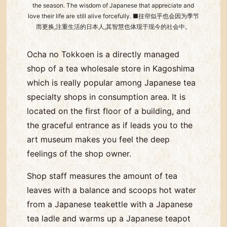
the season. The wisdom of Japanese that appreciate and
love their life are still alive forcefully. ■挂帘似乎也会因为季节
而更换,注重生活的日本人,其智慧也体现于现今的社会中。
Ocha no Tokkoen is a directly managed
shop of a tea wholesale store in Kagoshima
which is really popular among Japanese tea
specialty shops in consumption area. It is
located on the first floor of a building, and
the graceful entrance as if leads you to the
art museum makes you feel the deep
feelings of the shop owner.
Shop staff measures the amount of tea
leaves with a balance and scoops hot water
from a Japanese teakettle with a Japanese
tea ladle and warms up a Japanese teapot