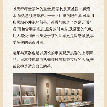
以天秤秤量茶叶的重量,用茶杓从茶釜舀一瓢滚
水,预热急须与茶杯…一坐上店里的吧台,即可享用
店员细心冲泡的煎茶。茶香与味道当然是无话可
说,而包含沏茶姿态,服务的时点,以及店里的气氛,
让人感受到自己身处于茶的世界更是深感佩服,享
受奢侈的品茶时间。
急须与茶器也是以店长的审美观所挑选的上等商
品。日本茶也是由熟知茶种与制茶过程的店员,来
帮您挑选适合自己的茶。