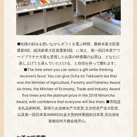
■先様の好みを想いながらギフトを選ぶ時間。農林水産大臣賞
通算6回、経済産業大臣賞通算5回、に加え、第一回日本茶アワ
ードプラチナ大賞も受賞したお茶の特香園のお茶は、どなたに
差し上げても喜んでいただける、と自信を持って贈れます。
■The time when you can select a gift while thinking
receiver’s favor. You can give Ocha no Tokkoen’s tea that
won the Minister of Agriculture, Forestry and Fisheries Award
six times, the Minister of Economy, Trade and Industry Award
five times and the platinum prize in the 2018 Nihoncha
Award, with confidence that everyone will like them. ■寻找适
合礼品的时间。获得六次农林水产大臣赏,五次经济产业大臣赏,
以及第一回日本茶AWARD白金大赏的特香园的日本茶,无论送给
谁相信对方都会很开心。