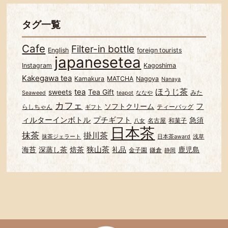
タグ一覧
Cafe
Filter-in bottle
English
foreign tourists
japanesetea
Instagram
Kagoshima
Kakegawa tea
Kamakura
MATCHA
Nagoya
Nanaya
ほうじ茶
tea
sweets
Tea Gift
みた
Seaweed
teapot
ななや
カフェ
フ
ソフトクリーム
らしちゃん
ティーバッグ
ギフト
ィルターインボトル
プチギフト
急須
名古屋
和菓子
八女
日本茶
抹茶
掛川茶
抹茶ジェラート
日本茶award
浅草
狭山茶
海苔
深蒸し茶
焙茶
礼品
鹿児島
金子園
鎌倉
静岡