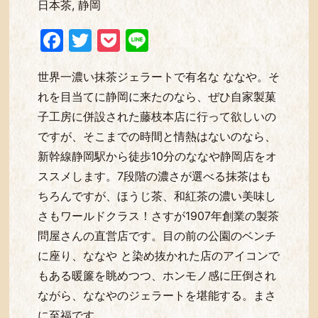
日本茶, 静岡
Facebook
Twitter
Pocket
Line
世界一濃い抹茶ジェラートで有名な ななや。そ
れを目当てに静岡に来たのなら、ぜひ自家製菓
子工房に併設された藤枝本店に行って欲しいの
ですが、そこまでの時間と情熱はないのなら、
新幹線静岡駅から徒歩10分のななや静岡店をオ
ススメします。7段階の濃さが選べる抹茶はも
ちろんですが、ほうじ茶、和紅茶の濃い美味し
さもワールドクラス！さすが1907年創業の製茶
問屋さんの直営店です。目の前の公園のベンチ
に座り、ななや と染め抜かれた店のアイコンで
もある暖簾を眺めつつ、ホンモノ感に圧倒され
ながら、ななやのジェラートを堪能する。まさ
に至福です。