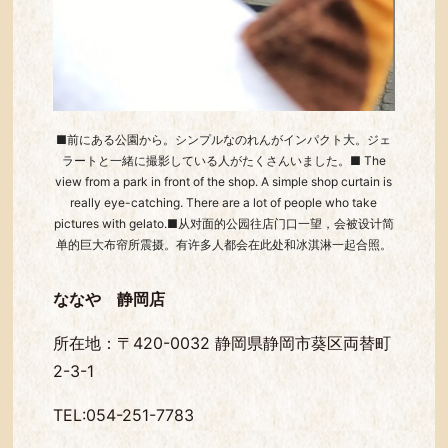
■前にある公園から。シンプルなのれんがインパクト大。ジェ
ラートと一緒に撮影している人がたくさんいました。■ The
view from a park in front of the shop. A simple shop curtain is
really eye-catching. There are a lot of people who take
pictures with gelato.■从对面的公园往店门口一望，会被设计简
单的巨大布帘所震摄。有许多人都会在此处和冰淇淋一起合照。
ななや 静岡店
所在地：〒420-0032 静岡県静岡市葵区両替町
2-3-1
TEL:054-251-7783