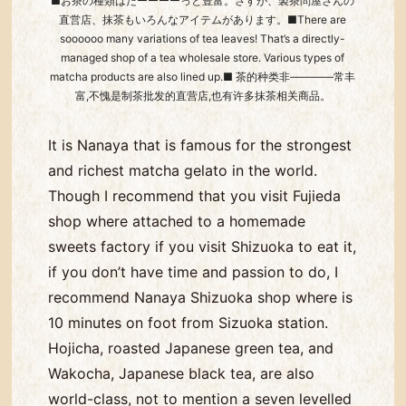
■お茶の種類はだーーーーっと豊富。さすが、製茶問屋さんの
直営店、抹茶もいろんなアイテムがあります。■There are
soooooo many variations of tea leaves! That’s a directly-
managed shop of a tea wholesale store. Various types of
matcha products are also lined up.■ 茶的种类非――――常丰
富,不愧是制茶批发的直营店,也有许多抹茶相关商品。
It is Nanaya that is famous for the strongest
and richest matcha gelato in the world.
Though I recommend that you visit Fujieda
shop where attached to a homemade
sweets factory if you visit Shizuoka to eat it,
if you don’t have time and passion to do, I
recommend Nanaya Shizuoka shop where is
10 minutes on foot from
Sizuoka
station.
Hojicha, roasted Japanese green tea, and
Wakocha, Japanese black tea, are also
world-class, not to mention a seven levelled