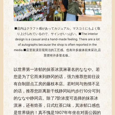
■店内はクラフト感があってカジュアル。マスコミにもよく取
り上げられているので、サインがいっぱい。■The interior
design is a casual and a hand-made feeling. There are a lot
of autographs because the shop is often reported in the
media.■店里装潢呈现简洁的工艺感。也有许多媒体前来采访,店
里摆有许多签名板。
以世界第一浓郁的抹茶冰淇淋著名的ななや。若
您是为了它而来到静冈的话，强力推荐您前往设
有自制甜点工房的藤枝本店。若时间与热情不足
的话，推荐您距离新干线静冈站约步行10分可到
的ななや静冈店。除了7阶浓度可选择的抹茶冰
淇淋，还有焙茶，日式红茶口味，其浓郁口感也
是世界级的！真不愧是1907年年坐在对面公园的