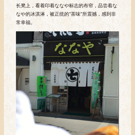
长凳上，看着印着ななや标志的布帘，品尝着な
なや的冰淇淋，被正统的“茶味”所震撼，感到非
常幸福。