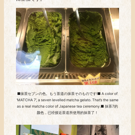
■抹茶セブンの色。もう茶道の抹茶そのものです!■ A color of
‘MATCHA 7’, a seven levelled matcha gelato. That’s the same
as a real matcha color of Japanese tea ceremony.■ 抹茶7的
颜色，已经接近茶道所使用的抹茶了！