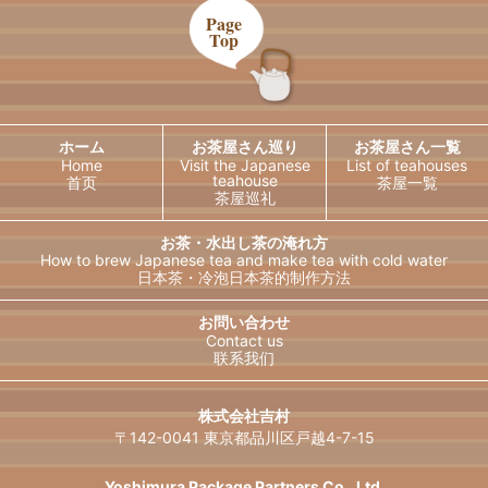
Page
Top
ホーム
お茶屋さん巡り
お茶屋さん一覧
Home
Visit the Japanese
List of teahouses
teahouse
首页
茶屋一覧
茶屋巡礼
お茶・水出し茶の淹れ方
How to brew Japanese tea and
make tea with cold water
日本茶・冷泡日本茶的制作方法
日本語
English
お問い合わせ
Contact us
联系我们
한국어
简体中文
繁體中文
ไทย
株式会社吉村
〒142-0041 東京都品川区戸越4-7-15
Français
Deutsch
Español
Русский
Yoshimura Package Partners Co., Ltd.