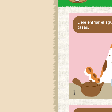
Deje enfriar el agu
tazas.