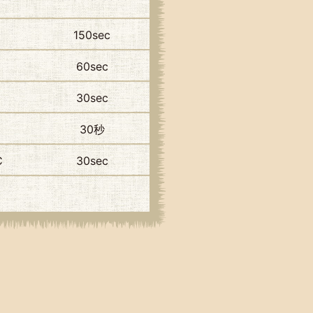
150sec
60sec
30sec
30秒
C
30sec