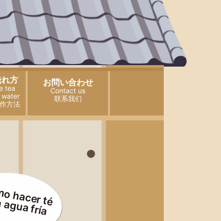
淹れ方
お問い合わせ
e tea
Contact us
 water
联系我们
作方法
o hacer té
 agua fría