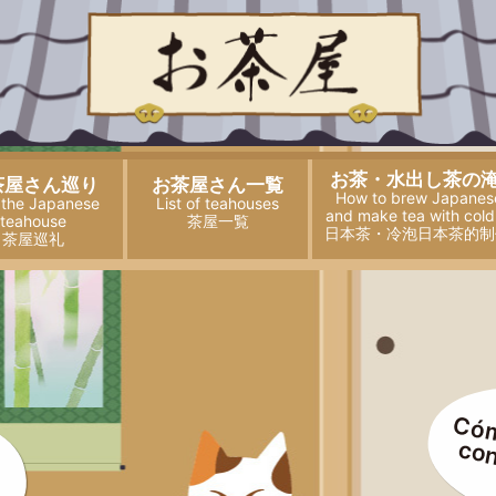
お茶・水出し茶の
茶屋さん巡り
お茶屋さん一覧
How to brew Japanes
t the Japanese
List of teahouses
and
make tea with cold
teahouse
茶屋一覧
日本茶・冷泡日本茶的制
茶屋巡礼
Cóm
con