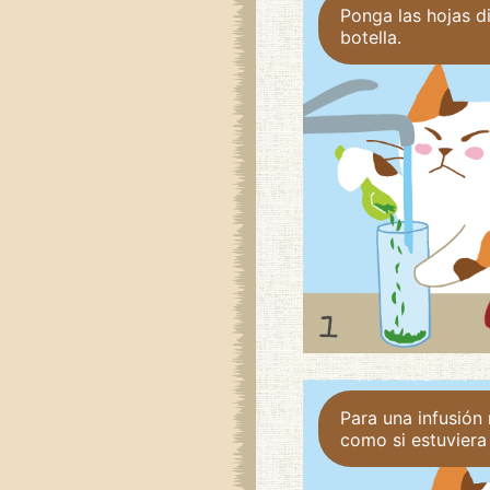
Ponga las hojas d
botella.
Para una infusión 
como si estuviera 