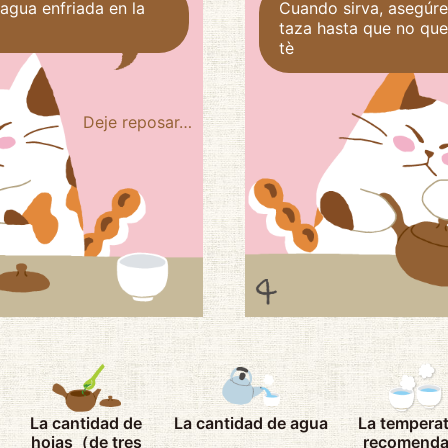
 agua enfriada en la
Cuando sirva, asegúre
taza hasta que no que
tè
Deje reposar…
La cantidad de
La cantidad de agua
La tempera
hojas
（de tres
recomend