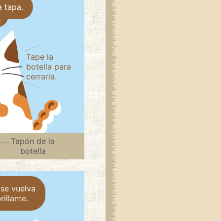
a tapa.
Tape la
botella para
cerrarla.
Tapón de la
botella
 se vuelva
illante.