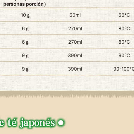
personas porción）
10ｇ
60ml
50°C
6ｇ
270ml
80°C
6ｇ
270ml
80°C
9ｇ
390ml
90°C
9ｇ
390ml
90-100°