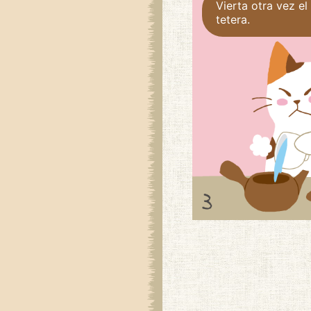
Vierta otra vez el
tetera.