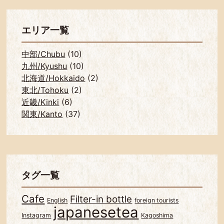
エリア一覧
中部/Chubu
(10)
九州/Kyushu
(10)
北海道/Hokkaido
(2)
東北/Tohoku
(2)
近畿/Kinki
(6)
関東/Kanto
(37)
タグ一覧
Cafe
Filter-in bottle
English
foreign tourists
japanesetea
Instagram
Kagoshima