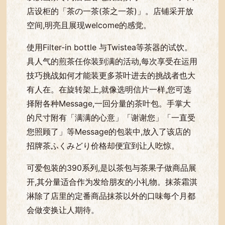
店设柜的「茶の一茶(茶之一茶)」。店铺采开放
空间,明亮且展现welcome的感觉。
使用Filter-in bottle 与Twistea等茶器的试饮。
具人气的煎茶任你装到满的活动,每次享受在运用
技巧挑战如何才能装更多茶叶进去的挑战者也大
有人在。在旋转架上,就像选明信片一样,您可选
择附各种Message,一回分量的茶叶包。手掌大
的尺寸附有「满满的心意」「谢谢您」「一直受
您照顾了」等Message的包装中,放入了该店的
招牌茶ふくみどり价格却便宜到让人吃惊。
可爱包装的390系列,是以茶包与茶果子做商品展
开,其分量适合作为发给朋友的小礼物。抹茶霜淇
淋除了店里的定番商品抹茶以外的口味每个月都
会做变换让人期待。