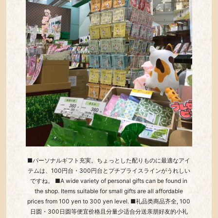
■パーソナルギフト充実。ちょっとした配りものに最適なアイ
テムは、100円台・300円台とプチプライスラインがうれしい
ですね。 ■A wide variety of personal gifts can be found in
the shop. Items suitable for small gifts are all affordable
prices from 100 yen to 300 yen level. ■礼品类商品齐全, 100
日圆・300日圆等便宜价格且分量少适合分送亲朋好友的小礼