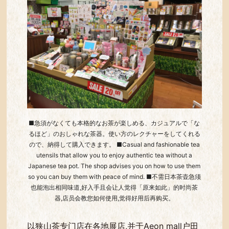
■急須がなくても本格的なお茶が楽しめる、カジュアルで「な
るほど」のおしゃれな茶器。使い方のレクチャーをしてくれる
ので、納得して購入できます。 ■Casual and fashionable tea
utensils that allow you to enjoy authentic tea without a
Japanese tea pot. The shop advises you on how to use them
so you can buy them with peace of mind. ■不需日本茶壶急须
也能泡出相同味道,好入手且会让人觉得「原来如此」的时尚茶
器,店员会教您如何使用,觉得好用后再购买。
以狭山茶专门店在各地展店,并于Aeon mall户田