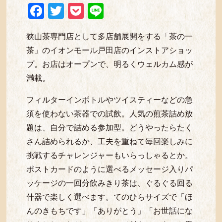
Facebook
Twitter
Pocket
Line
狭山茶専門店として多店舗展開をする「茶の一
茶」のイオンモール戸田店のインストアショッ
プ。お店はオープンで、明るくウェルカム感が
満載。
フィルターインボトルやツイスティーなどの急
須を使わない茶器での試飲。人気の煎茶詰め放
題は、自分で詰める参加型。どうやったらたく
さん詰められるか、工夫を重ねて毎回楽しみに
挑戦するチャレンジャーもいらっしゃるとか。
ポストカードのように選べるメッセージ入りパ
ッケージの一回分飲みきり茶は、ぐるぐる回る
什器で楽しく選べます。てのひらサイズで「ほ
んのきもちです」「ありがとう」「お世話にな