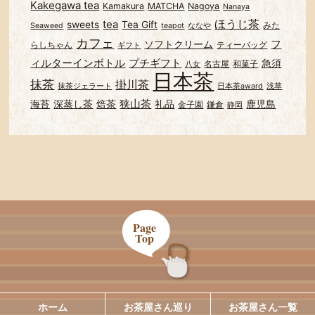
Kakegawa tea
Kamakura
MATCHA
Nagoya
Nanaya
ほうじ茶
tea
sweets
Tea Gift
みた
Seaweed
teapot
ななや
カフェ
フ
ソフトクリーム
らしちゃん
ティーバッグ
ギフト
ィルターインボトル
プチギフト
急須
名古屋
和菓子
八女
日本茶
抹茶
掛川茶
抹茶ジェラート
日本茶award
浅草
狭山茶
海苔
深蒸し茶
焙茶
礼品
鹿児島
金子園
鎌倉
静岡
Page
Top
ホーム
お茶屋さん巡り
お茶屋さん一覧