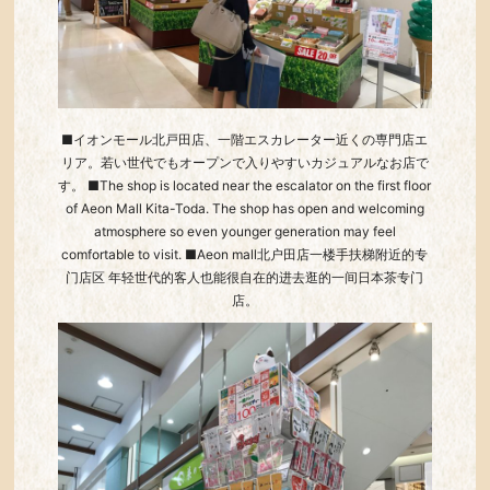
■イオンモール北戸田店、一階エスカレーター近くの専門店エ
リア。若い世代でもオープンで入りやすいカジュアルなお店で
す。 ■The shop is located near the escalator on the first floor
of Aeon Mall Kita-Toda. The shop has open and welcoming
atmosphere so even younger generation may feel
comfortable to visit. ■Aeon mall北户田店一楼手扶梯附近的专
门店区 年轻世代的客人也能很自在的进去逛的一间日本茶专门
店。