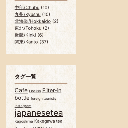
中部/Chubu
(10)
九州/Kyushu
(10)
北海道/Hokkaido
(2)
東北/Tohoku
(2)
近畿/Kinki
(6)
関東/Kanto
(37)
タグ一覧
Cafe
Filter-in
English
bottle
foreign tourists
Instagram
japanesetea
Kakegawa tea
Kagoshima