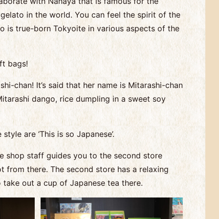
aborate with Nanaya that is famous for the
elato in the world. You can feel the spirit of the
 is true-born Tokyoite in various aspects of the
ft bags!
hi-chan! It’s said that her name is Mitarashi-chan
 Mitarashi dango, rice dumpling in a sweet soy
style are ‘This is so Japanese’.
the shop staff guides you to the second store
t from there. The second store has a relaxing
 take out a cup of Japanese tea there.