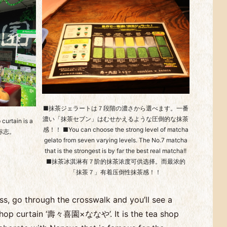
■抹茶ジェラートは７段階の濃さから選べます。一番
濃い「抹茶セブン」はむせかえるような圧倒的な抹茶
tain is a
感！！ ■You can choose the strong level of matcha
标志。
gelato from seven varying levels. The No.7 matcha
that is the strongest is by far the best real matcha!!
■抹茶冰淇淋有７阶的抹茶浓度可供选择。而最浓的
「抹茶７」有着压倒性抹茶感！！
s, go through the crosswalk and you’ll see a
 shop curtain ‘壽々喜園×ななや’. It is the tea shop