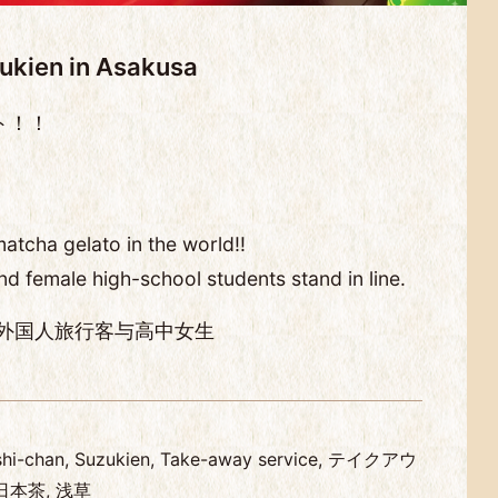
n in Asakusa
ト！！
atcha gelato in the world!!
nd female high-school students stand in line.
 外国人旅行客与高中女生
ashi-chan, Suzukien, Take-away service, テイクアウ
日本茶, 浅草