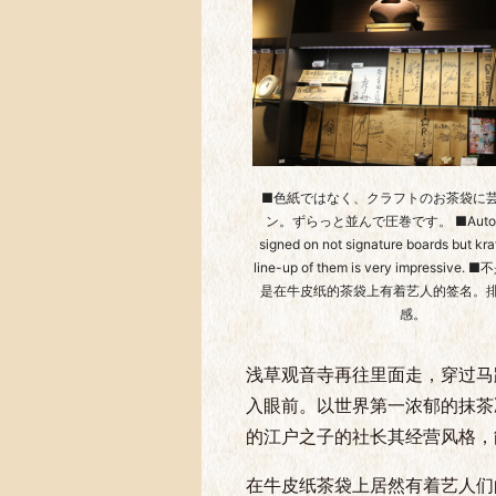
■色紙ではなく、クラフトのお茶袋に
ン。ずらっと並んで圧巻です。 ■Autogra
signed on not signature boards but kra
line-up of them is very impressiv
是在牛皮纸的茶袋上有着艺人的签名。
感。
浅草观音寺再往里面走，穿过马
入眼前。以世界第一浓郁的抹茶
的江户之子的社长其经营风格，
在牛皮纸茶袋上居然有着艺人们