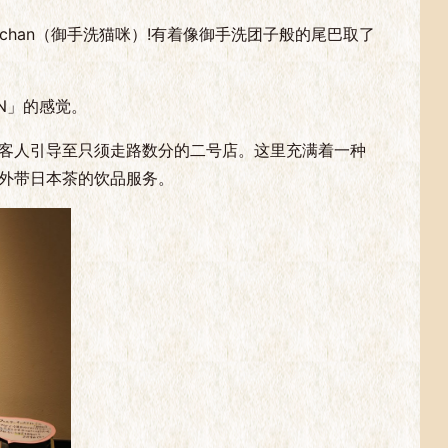
HI-chan（御手洗猫咪）!有着像御手洗团子般的尾巴取了
AN」的感觉。
客人引导至只须走路数分的二号店。这里充满着一种
外带日本茶的饮品服务。