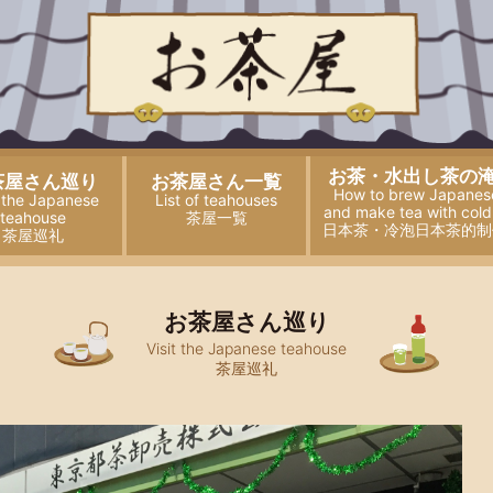
お茶・水出し茶の
茶屋さん巡り
お茶屋さん一覧
How to brew Japanes
t the Japanese
List of teahouses
and
make tea with cold
teahouse
茶屋一覧
日本茶・冷泡日本茶的制
茶屋巡礼
お茶屋さん巡り
Visit the Japanese teahouse
茶屋巡礼