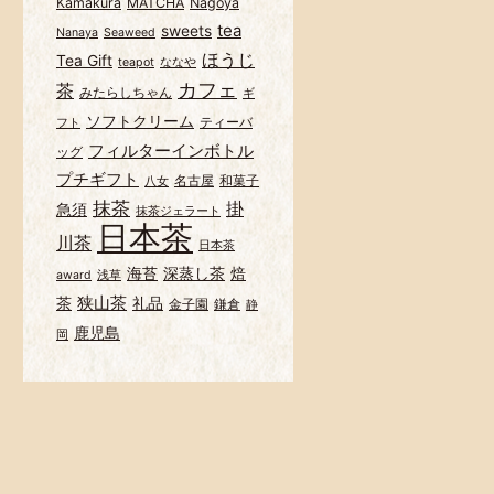
Kamakura
MATCHA
Nagoya
tea
sweets
Nanaya
Seaweed
ほうじ
Tea Gift
teapot
ななや
カフェ
茶
みたらしちゃん
ギ
ソフトクリーム
ティーバ
フト
フィルターインボトル
ッグ
プチギフト
名古屋
和菓子
八女
抹茶
掛
急須
抹茶ジェラート
日本茶
川茶
日本茶
海苔
深蒸し茶
焙
award
浅草
狭山茶
茶
礼品
金子園
鎌倉
静
鹿児島
岡