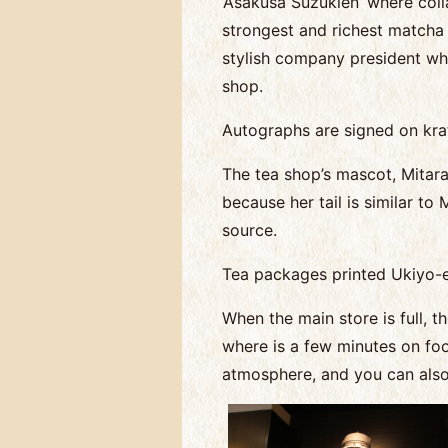
’Asakusa Suzukien’ where coll
strongest and richest matcha g
stylish company president who
shop.
Autographs are signed on kra
The tea shop’s mascot, Mitaras
because her tail is similar to
source.
Tea packages printed Ukiyo-e 
When the main store is full, 
where is a few minutes on foo
atmosphere, and you can also