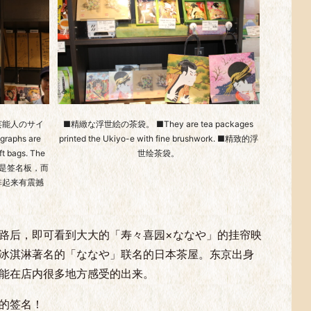
芸能人のサイ
■精緻な浮世絵の茶袋。 ■They are tea packages
phs are
printed the Ukiyo-e with fine brushwork. ■精致的浮
ft bags. The
世绘茶袋。
e. ■不是签名板，而
排起来有震撼
路后，即可看到大大的「寿々喜园×ななや」的挂帘映
冰淇淋著名的「ななや」联名的日本茶屋。东京出身
能在店内很多地方感受的出来。
的签名！